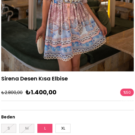
Sirena Desen Kısa Elbise
₺1.400,00
₺2.800,00
%
50
İndirim
Beden
S
M
L
XL