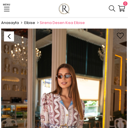
0
MENU
Anasayfa
Elbise
Sirena Desen Kısa Elbise