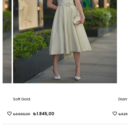
Soft Gold
Diamo
₺1.845,00
₺3.690,00
₺3.290