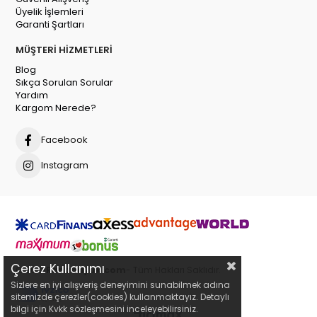
Üyelik İşlemleri
Garanti Şartları
MÜŞTERİ HİZMETLERİ
Blog
Sıkça Sorulan Sorular
Yardım
Kargom Nerede?
Facebook
Instagram
Çerez Kullanımı
© 2023
Ranabuyuk.com
- Tüm Hakları Saklıdır.
Sizlere en iyi alışveriş deneyimini sunabilmek adına
sitemizde çerezler(cookies) kullanmaktayız. Detaylı
bilgi için Kvkk sözleşmesini inceleyebilirsiniz.