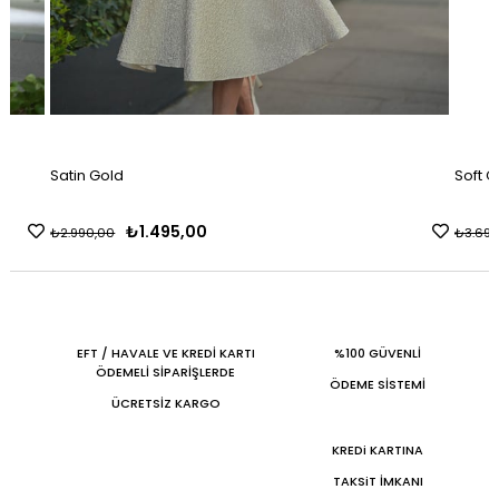
Satin Gold
Soft G
₺1.495,00
₺2.990,00
₺3.690
EFT / HAVALE VE KREDİ KARTI
%100 GÜVENLİ
ÖDEMELİ SİPARİŞLERDE
ÖDEME SİSTEMİ
ÜCRETSİZ KARGO
KREDi KARTINA
TAKSiT İMKANI