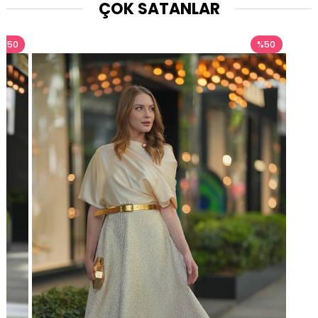
ÇOK SATANLAR
%50
%50