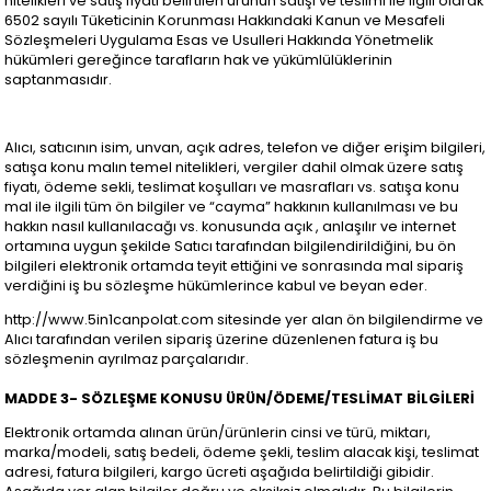
nitelikleri ve satış fiyatı belirtilen ürünün satışı ve teslimi ile ilgili olarak
6502 sayılı Tüketicinin Korunması Hakkındaki Kanun ve Mesafeli
Sözleşmeleri Uygulama Esas ve Usulleri Hakkında Yönetmelik
hükümleri gereğince tarafların hak ve yükümlülüklerinin
saptanmasıdır.
Alıcı, satıcının isim, unvan, açık adres, telefon ve diğer erişim bilgileri,
satışa konu malın temel nitelikleri, vergiler dahil olmak üzere satış
fiyatı, ödeme sekli, teslimat koşulları ve masrafları vs. satışa konu
mal ile ilgili tüm ön bilgiler ve “cayma” hakkının kullanılması ve bu
hakkın nasıl kullanılacağı vs. konusunda açık , anlaşılır ve internet
ortamına uygun şekilde Satıcı tarafından bilgilendirildiğini, bu ön
bilgileri elektronik ortamda teyit ettiğini ve sonrasında mal sipariş
verdiğini iş bu sözleşme hükümlerince kabul ve beyan eder.
http://www.5in1canpolat.com sitesinde yer alan ön bilgilendirme ve
Alıcı tarafından verilen sipariş üzerine düzenlenen fatura iş bu
sözleşmenin ayrılmaz parçalarıdır.
MADDE 3- SÖZLEŞME KONUSU ÜRÜN/ÖDEME/TESLİMAT BİLGİLERİ
Elektronik ortamda alınan ürün/ürünlerin cinsi ve türü, miktarı,
marka/modeli, satış bedeli, ödeme şekli, teslim alacak kişi, teslimat
adresi, fatura bilgileri, kargo ücreti aşağıda belirtildiği gibidir.