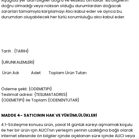
Aşağıda yer alan bilgiler doğru ve eksiksiz olmalıdır. Bu bilgilerin
doğru olmadığı veya noksan olduğu durumlardan doğacak
zararları tamamıyla karşılamayı Alıcı kabul eder ve ayrıca bu
durumdan oluşabilecek her türlü sorumluluğu alıcı kabul eder.
Tarih : {TARIH}
{URUNKALEMLERI}
Ürün Adı
Adet
Toplam Ürün Tutarı
Ödeme şekli: {ODEMETIPI}
Teslimat adresi: {TESLIMATADRES}
{ODEMETIPI} ile Toplam {ODENENTUTAR}
MADDE 4- SATICININ HAK VE YÜKÜMLÜLÜKLERİ
4.1-Sözleşme konusu ürün, yasal 14 günlük süreyi aşmamak koşulu
ile her bir ürün için ALICI'nın yerleşim yerinin uzaklığına bağlı olarak
internet sitesinde ön bilgiler içinde açıklanan süre içinde ALICI veya