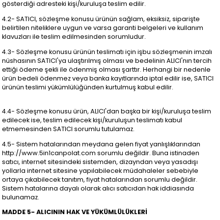
gösterdiği adresteki kişi/kuruluşa teslim edilir.
4.2- SATICI, sözleşme konusu ürünün sağlam, eksiksiz, siparişte
belirtilen niteliklere uygun ve varsa garanti belgeleri ve kullanım
klavuzları ile teslim edilmesinden sorumludur.
4.3- Sözleşme konusu ürünün teslimatı için işbu sözleşmenin imzalı
nüshasının SATICI'ya ulaştırılmış olması ve bedelinin ALICI'nın tercih
ettiği ödeme şekli ile ödenmiş olması şarttır. Herhangi bir nedenle
ürün bedeli ödenmez veya banka kayıtlarında iptal edilir ise, SATICI
ürünün teslimi yükümlülüğünden kurtulmuş kabul edilir.
4.4- Sözleşme konusu ürün, ALICI'dan başka bir kişi/kuruluşa teslim
edilecek ise, teslim edilecek kişi/kuruluşun teslimatı kabul
etmemesinden SATICI sorumlu tutulamaz.
4.5- Sistem hatalarından meydana gelen fiyat yanlışlıklarından
http://www.5in1canpolat.com sorumlu değildir. Buna istinaden
satıcı, internet sitesindeki sistemden, dizayndan veya yasadışı
yollarla internet sitesine yapılabilecek müdahaleler sebebiyle
ortaya çıkabilecek tanıtım, fiyat hatalarından sorumlu değildir.
Sistem hatalarına dayalı olarak alıcı satıcıdan hak iddiasında
bulunamaz.
MADDE 5- ALICININ HAK VE YÜKÜMLÜLÜKLERİ