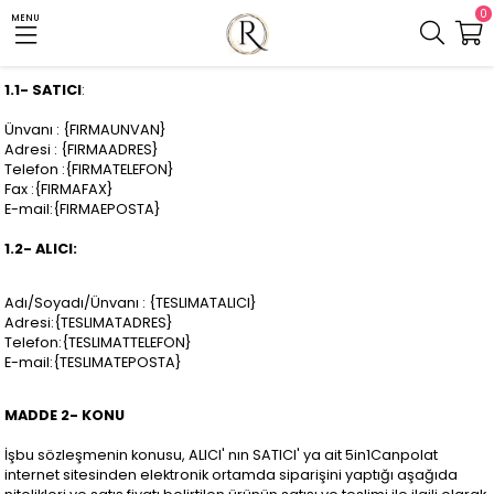
0
MENU
1.1- SATICI
:
Ünvanı : {FIRMAUNVAN}
Adresi : {FIRMAADRES}
Telefon :{FIRMATELEFON}
Fax :{FIRMAFAX}
E-mail:{FIRMAEPOSTA}
1.2- ALICI:
Adı/Soyadı/Ünvanı : {TESLIMATALICI}
Adresi:{TESLIMATADRES}
Telefon:{TESLIMATTELEFON}
E-mail:{TESLIMATEPOSTA}
MADDE 2- KONU
İşbu sözleşmenin konusu, ALICI' nın SATICI' ya ait 5in1Canpolat
internet sitesinden elektronik ortamda siparişini yaptığı aşağıda