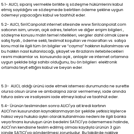
5.1- ALICI, sipariş vermekle birlikte iş sözleşme hükümlerini kabul
etmiş sayıldığını ve sözleşmede belirtilen ödeme şekline uygun
ödemeyi yapacağını kabul ve taahhüt eder.
5.2- ALICI, 5in1Canpolat internet sitesinde www.5in1canpolat.com
satıcının isim, unvan, açık adres, telefon ve diğer erişim bilgileri ,
sözleşme konusu malın temel nitelikleri, vergiler dahil olmak üzere
satış fiyatı , ödeme sekli, teslimat koşulları ve masrafları vs. satışa
konu mal ile ilgili tüm ön bilgiler ve “cayma” hakkının kullanılması ve
bu hakkın nasıl kullanılacağı, şikayet ve itirazlarını iletebilecekleri
resmi makamlar vs. konusunda açık , anlaşılır ve internet ortamına
uygun şekilde bilgi sahibi olduğunu, bu ön bilgileri elektronik
ortamda teyit ettiğini kabul ve beyan eder.
5.3- ALICI, aldığı ürünü iade etmek istemesi durumunda ne surette
olursa olsun ürüne ve ambalajına zarar vermemeyi, iade anında
fatura aslını ve irsaliyesini iade etmeyi kabul ve taahhüt eder.
5.4- Ürünün tesliminden sonra ALICI'ya ait kredi kartının
ALICI'nın kusurundan kaynaklanmayan bir şekilde yetkisiz kişilerce
haksız veya hukuka aykırı olarak kullanılması nedeni ile ilgili banka
veya finans kuruluşun ürün bedelini SATICI'ya ödememesi halinde,
ALICI'nın kendisine teslim edilmiş olması kaydıyla ürünün 3 gün
içinde SATICI'ya gönderilmesi zorunludur. Bu takdirde nakliye