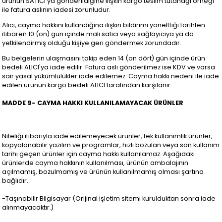
ürünün SATICI'ya gönderildiğine ilişkin kargo teslim tutanağı örneği
ile fatura aslının iadesi zorunludur.
Alıcı, cayma hakkını kullandığına ilişkin bildirimi yönelttiği tarihten
itibaren 10 (on) gün içinde malı satıcı veya sağlayıcıya ya da
yetkilendirmiş olduğu kişiye geri göndermek zorundadır.
Bu belgelerin ulaşmasını takip eden 14 (on dört) gün içinde ürün
bedeli ALICI'ya iade edilir. Fatura aslı gönderilmez ise KDV ve varsa
sair yasal yükümlülükler iade edilemez. Cayma hakkı nedeni ile iade
edilen ürünün kargo bedeli ALICI tarafından karşılanır.
MADDE 9- CAYMA HAKKI KULLANILAMAYACAK ÜRÜNLER
Niteliği itibarıyla iade edilemeyecek ürünler, tek kullanımlık ürünler,
kopyalanabilir yazılım ve programlar, hızlı bozulan veya son kullanım
tarihi geçen ürünler için cayma hakkı kullanılamaz. Aşağıdaki
ürünlerde cayma hakkının kullanılması, ürünün ambalajının
açılmamış, bozulmamış ve ürünün kullanılmamış olması şartına
bağlıdır.
-Taşınabilir Bilgisayar (Orijinal işletim sitemi kurulduktan sonra iade
alınmayacaktır.)