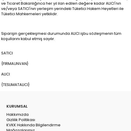
ve Ticaret Bakanlığınca her yıl ilan edilen değere kadar ALICI'nın
ve/veya SATICI'nın yerleşim yerindeki Tüketici Hakem Heyetleri ile
Tüketici Mahkemeleri yetkilidir.
Siparişin gerçekleşmesi durumunda ALICI işbu sözleşmenin tüm
koşullarını kabul etmiş sayılır.
SATICI
{FIRMAUNVAN}
ALICI
{TESLIMATALICI}
KURUMSAL
Hakkımızda
Gizlilik Politikası
KVKK Hakkında Bilgilendirme
Mağazalarımız