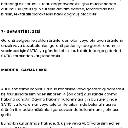
herhangi bir sorumlulukları doğmayacaktır. İşbu mücbir sebep
durumu 30 (otuz) gün süreyle devam ederse, taraflardan her
birinin, tek taraflı olarak fesih hakkı doğmuş olacaktır.
7- GARANTİ BELGESİ
Garanti belgesi ile satılan ürünlerden olan veya olmayan ürünlerin
arızalı veya bozuk olanlar, garanti şartları içinde gerekli onarımın
yapılması için SATICI'ya gönderilebilir, bu takdirde kargo giderleri
SATICI tarafından karşılanacaktır.
MADDE 8- CAYMA HAKKI
ALICI, sözleşme konusu ürünün kendisine veya gösterdiği adresteki
kişi/kuruluşa tesliminden itibaren 14 (on dört) gün içinde cayma
hakkına sahiptir. Cayma hakkının kullanılması için bu süre içinde
SATICI'ya faks, email veya telefon ile bildirimde bulunulması ve
ürünün 6. madde hükümleri çercevesinde kullanılmamış olması
şarttır.
Bu hakkın kullanılması halinde, 3. kişiye veya ALICI'ya teslim edilen