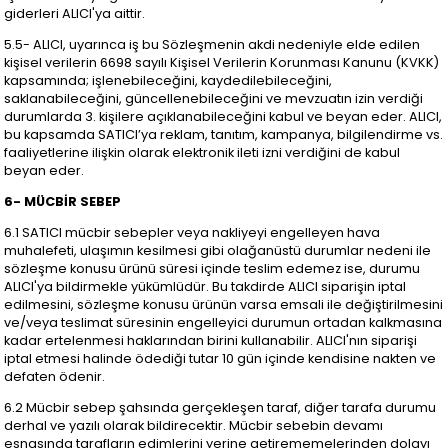
giderleri ALICI'ya aittir.
5.5- ALICI, uyarınca iş bu Sözleşmenin akdi nedeniyle elde edilen
kişisel verilerin 6698 sayılı Kişisel Verilerin Korunması Kanunu (KVKK)
kapsamında; işlenebileceğini, kaydedilebileceğini,
saklanabileceğini, güncellenebileceğini ve mevzuatın izin verdiği
durumlarda 3. kişilere açıklanabileceğini kabul ve beyan eder. ALICI,
bu kapsamda SATICI’ya reklam, tanıtım, kampanya, bilgilendirme vs.
faaliyetlerine ilişkin olarak elektronik ileti izni verdiğini de kabul
beyan eder.
6- MÜCBİR SEBEP
6.1 SATICI mücbir sebepler veya nakliyeyi engelleyen hava
muhalefeti, ulaşımın kesilmesi gibi olağanüstü durumlar nedeni ile
sözleşme konusu ürünü süresi içinde teslim edemez ise, durumu
ALICI'ya bildirmekle yükümlüdür. Bu takdirde ALICI siparişin iptal
edilmesini, sözleşme konusu ürünün varsa emsali ile değiştirilmesini
ve/veya teslimat süresinin engelleyici durumun ortadan kalkmasına
kadar ertelenmesi haklarından birini kullanabilir. ALICI'nın siparişi
iptal etmesi halinde ödediği tutar 10 gün içinde kendisine nakten ve
defaten ödenir.
6.2 Mücbir sebep şahsında gerçekleşen taraf, diğer tarafa durumu
derhal ve yazılı olarak bildirecektir. Mücbir sebebin devamı
esnasında tarafların edimlerini yerine getirememelerinden dolayı