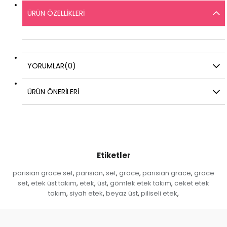
ÜRÜN ÖZELLIKLERI
YORUMLAR
(0)
ÜRÜN ÖNERILERI
Etiketler
parisian grace set
parisian
set
grace
parisian grace
grace
,
,
,
,
,
set
etek üst takım
etek
üst
gömlek etek takım
ceket etek
,
,
,
,
,
takım
siyah etek
beyaz üst
piliseli etek
,
,
,
,