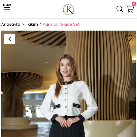
0
MENU
Anasayfa
Takım
Parisian Grace Set