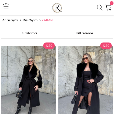
0
MENU
Anasayfa
Dış Giyim
KABAN
Sıralama
Filtreleme
%40
%40