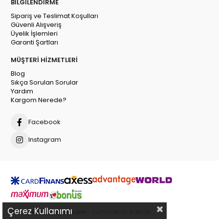
BİLGİLENDİRME
Sipariş ve Teslimat Koşulları
Güvenli Alışveriş
Üyelik İşlemleri
Garanti Şartları
MÜŞTERİ HİZMETLERİ
Blog
Sıkça Sorulan Sorular
Yardım
Kargom Nerede?
Facebook
Instagram
Çerez Kullanımı
© 2023
Ranabuyuk.com
- Tüm Hakları Saklıdır.