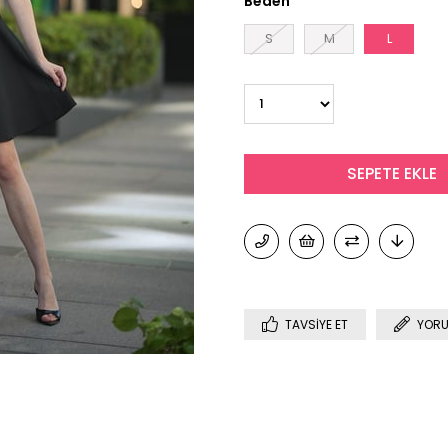
Beden
S
M
L
TAVSIYE ET
YORU