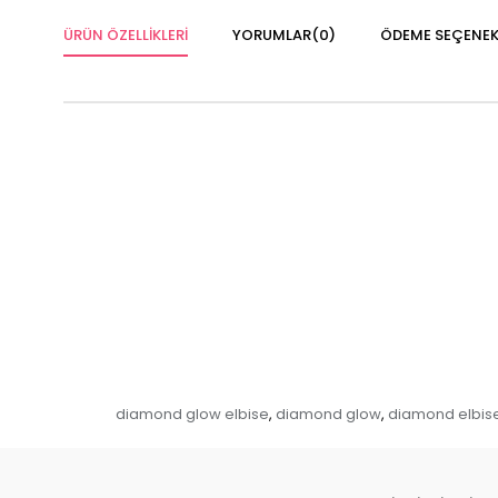
ÜRÜN ÖZELLIKLERI
YORUMLAR
(0)
ÖDEME SEÇENEK
diamond glow elbise
diamond glow
diamond elbis
,
,