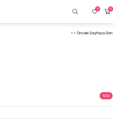
0
0
< < Önceki Sayfaya Dön
%
50
İndirim