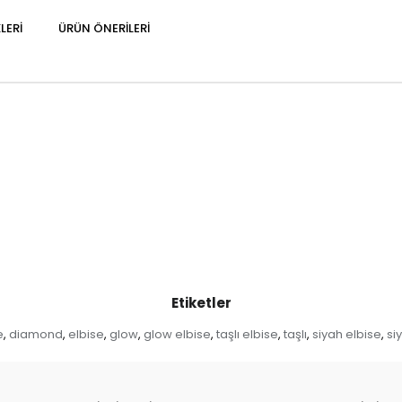
LERI
ÜRÜN ÖNERILERI
Etiketler
e
diamond
elbise
glow
glow elbise
taşlı elbise
taşlı
siyah elbise
si
,
,
,
,
,
,
,
,